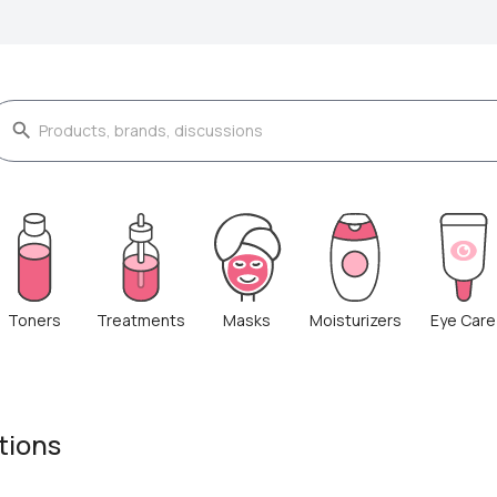
Toners
Treatments
Masks
Moisturizers
Eye Care
tions