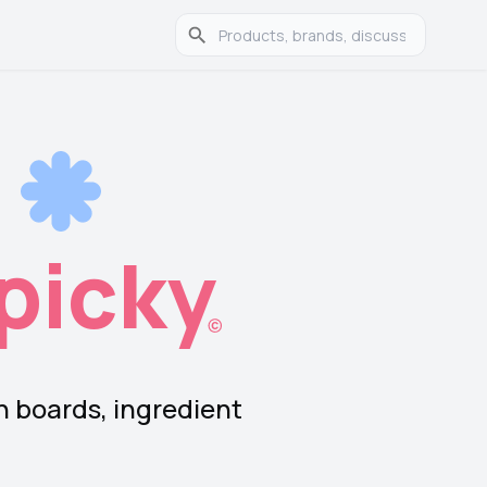
t
picky
n boards, ingredient