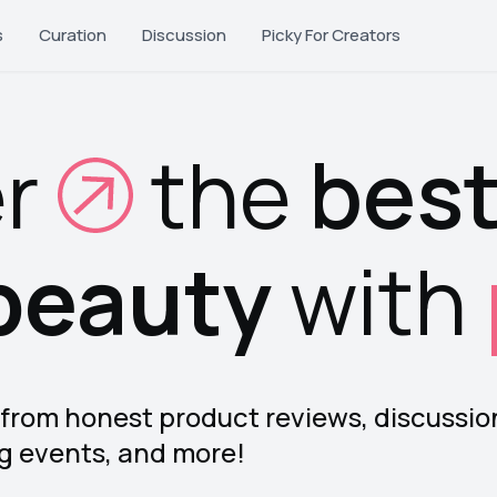
s
Curation
Discussion
Picky For Creators
er
the
bes
beauty
with
s from honest product reviews, discussio
ng events, and more!