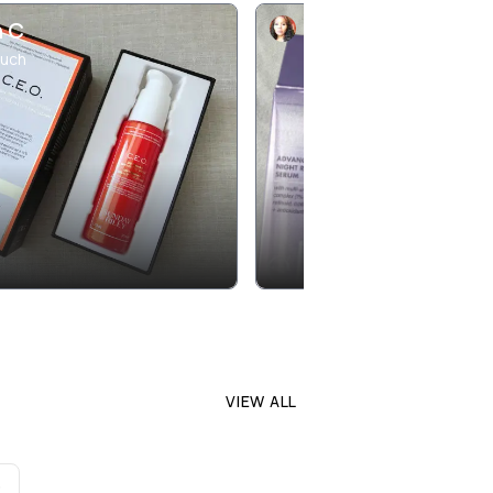
n C
moonlite
much
VIEW ALL
o