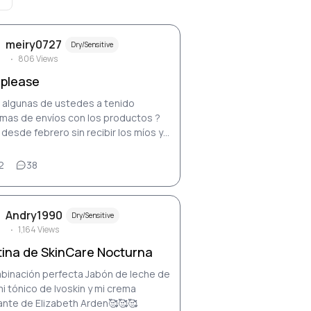
meiry0727
Dry/Sensitive
806
Views
 please
 algunas de ustedes a tenido
 envíos con los productos ?
desde febrero sin recibir los míos y
ado un correo a soporte y nada
2
38
Andry1990
Dry/Sensitive
1,164
Views
tina de SkinCare Nocturna
binación perfecta Jabón de leche de
mi tónico de Ivoskin y mi crema
ante de Elizabeth Arden🥰🥰🥰