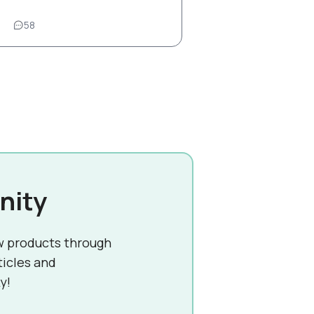
1
58
nity
w products through
ticles and
y!