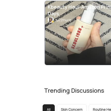
Kbeauty Haul-Amazon Pri
Days
luv2much
Trending Discussions
All
Skin Concern
Routine He