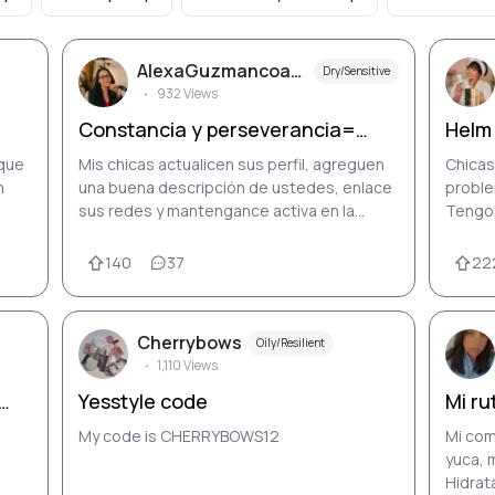
AlexaGuzmancoac
Dry/Sensitive
932
Views
h
Constancia y perseverancia=
Helm
aprobada.
,que
Mis chicas actualicen sus perfil, agreguen
Chicas
n
una buena descripción de ustedes, enlace
problemas de
sus redes y mantengance activa en la
Tengo 
comunidad.
e envi
140
37
22
Cherrybows
Oily/Resilient
1,110
Views
Yesstyle code
Mi ru
My code is CHERRYBOWS12
Mi com
yuca, 
Hidrat