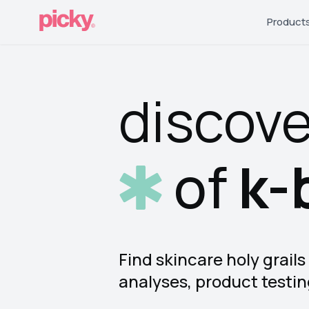
Product
discov
of
k-
Find skincare holy grail
analyses, product testi