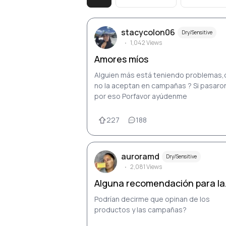
stacycolon06
Dry/Sensitive
1,042
Views
Amores míos
Alguien más está teniendo problemas
no la aceptan en campañas ? Si pasaro
por eso Porfavor ayúdenme
227
188
auroramd
Dry/Sensitive
2,081
Views
Alguna recomendación para la
app?
Podrían decirme que opinan de los
productos y las campañas?