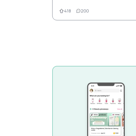
418
200