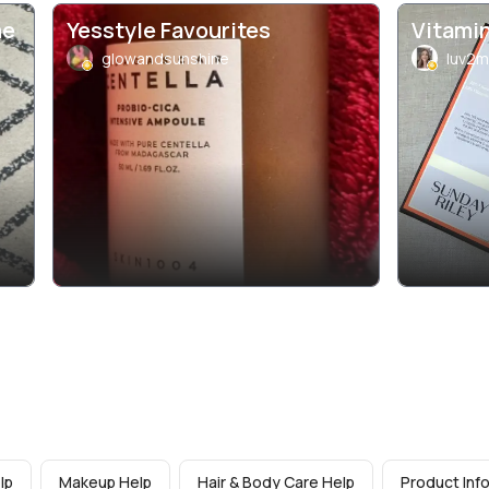
me
Yesstyle Favourites
Vitami
glowandsunshine
luv2
lp
Makeup Help
Hair & Body Care Help
Product Inf