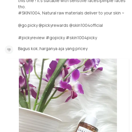
this one ! It's suitable with senstive faces/pimple faces
tho.
#SKIN1004, Natural raw materials deliver to your skin ~
@go.picky @pickyrewards @skin1004official
#pickyreview #gopicky #skin1004picky
Bagus kok..harganya aja yang pricey