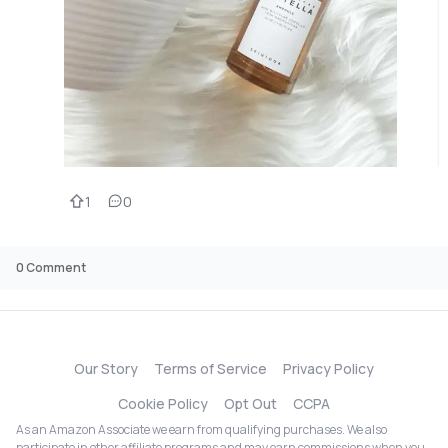
1
0
0
Comment
Our Story
Terms of Service
Privacy Policy
Cookie Policy
Opt Out
CCPA
As an Amazon Associate we earn from qualifying purchases. We also
participate in other affiliate programs and may earn commissions when you