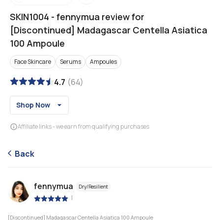
SKIN1004
-
fennymua review for
[Discontinued] Madagascar Centella Asiatica
100 Ampoule
Face Skincare
Serums
Ampoules
4.7
(
64
)
Shop Now
Affiliate links - we earn from qualifying purchases
Back
fennymua
Dry/Resilient
|
[Discontinued] Madagascar Centella Asiatica 100 Ampoule