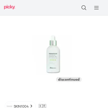
🇰🇷
SKIN1004