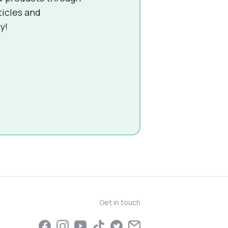
ticles and
y!
Get in touch