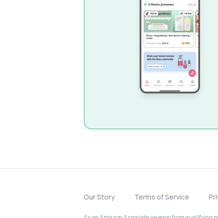
Our Story
Terms of Service
Pr
As an Amazon Associate we earn from qualifying pur