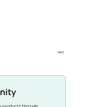
nity
w products through