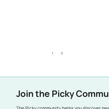
1
2
Join the Picky Commu
The Picky community helps you discover ne