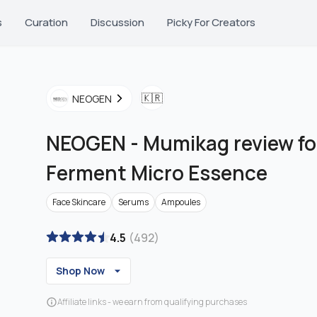
s
Curation
Discussion
Picky For Creators
🇰🇷
NEOGEN
NEOGEN
-
Mumikag review fo
Ferment Micro Essence
Face Skincare
Serums
Ampoules
4.5
(
492
)
Shop Now
Affiliate links - we earn from qualifying purchases