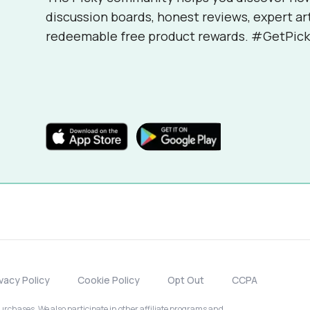
discussion boards, honest reviews, expert ar
redeemable free product rewards. #GetPick
ivacy Policy
Cookie Policy
Opt Out
CCPA
chases. We also participate in other affiliate programs and