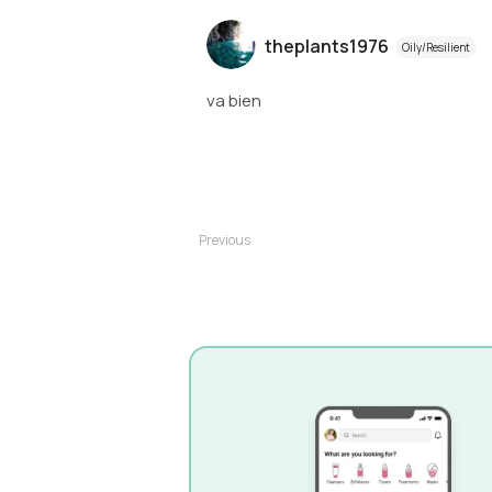
theplants1976
Oily/Resilient
va bien