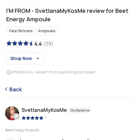
I'M FROM
-
SvetlanaMyKosMe review for Beet
Energy Ampoule
Face Skincare
Ampoules
4.4
(
39
)
Shop Now
Affiliate links - we earn from qualifying purchases
Back
SvetlanaMyKosMe
Dry/Sensitive
|
Beet Energy Ampoule