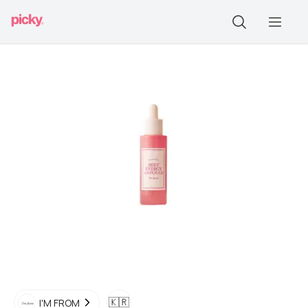
🇰🇷
I'M FROM