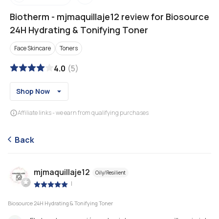
Biotherm
-
mjmaquillaje12 review for Biosource
24H Hydrating & Tonifying Toner
Face Skincare
Toners
4.0
(
5
)
Shop Now
Affiliate links - we earn from qualifying purchases
Back
mjmaquillaje12
Oily/Resilient
|
Biosource 24H Hydrating & Tonifying Toner