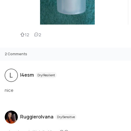
12
2
2
Comments
L
l4esm
Dry/Resilient
nice
RuggieroIvana
Dry/Sensitive