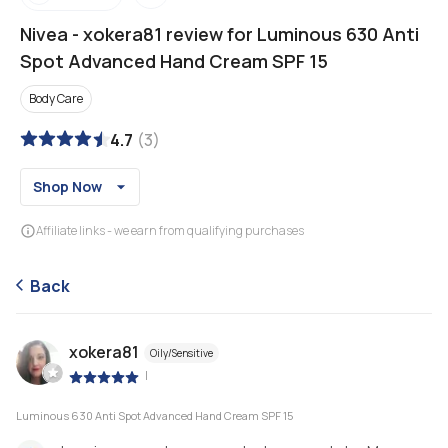
Nivea
-
xokera81 review for Luminous 630 Anti
Spot Advanced Hand Cream SPF 15
Body Care
4.7
(
3
)
Shop Now
Affiliate links - we earn from qualifying purchases
Back
xokera81
Oily/Sensitive
|
Luminous 630 Anti Spot Advanced Hand Cream SPF 15