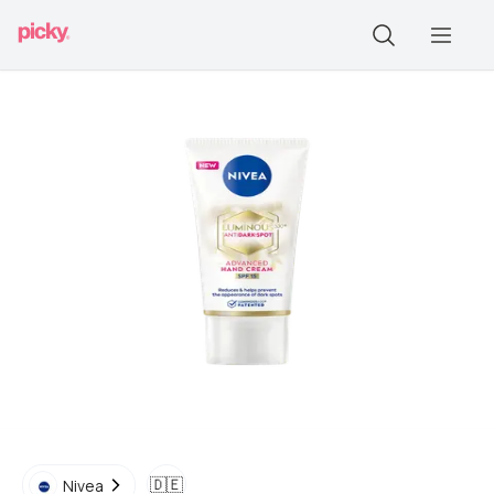
🇩🇪
Nivea