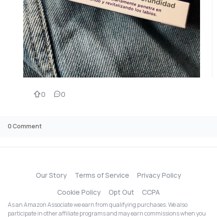
0
0
0
Comment
Our Story
Terms of Service
Privacy Policy
Cookie Policy
Opt Out
CCPA
As an Amazon Associate we earn from qualifying purchases. We also
participate in other affiliate programs and may earn commissions when you