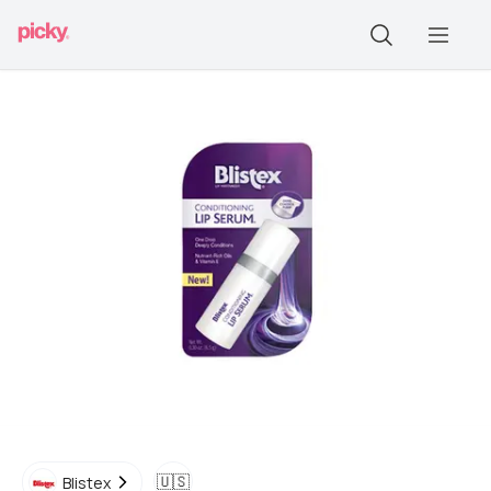
🇺🇸
Blistex