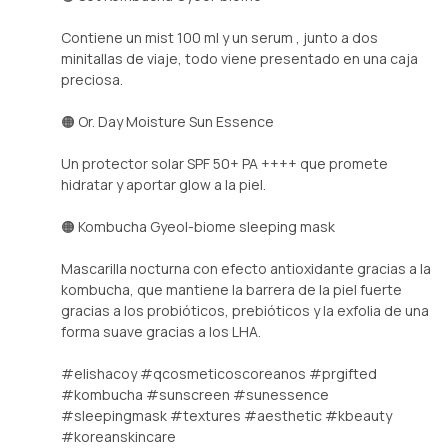
Contiene un mist 100 ml y un serum , junto a dos
minitallas de viaje, todo viene presentado en una caja
preciosa.
🟠 Or. Day Moisture Sun Essence
Un protector solar SPF 50+ PA ++++ que promete
hidratar y aportar glow a la piel.
🟠 Kombucha Gyeol-biome sleeping mask
Mascarilla nocturna con efecto antioxidante gracias a la
kombucha, que mantiene la barrera de la piel fuerte
gracias a los probióticos, prebióticos y la exfolia de una
forma suave gracias a los LHA.
#elishacoy #qcosmeticoscoreanos #prgifted
#kombucha #sunscreen #sunessence
#sleepingmask #textures #aesthetic #kbeauty
#koreanskincare