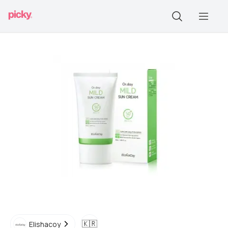
🇰🇷
Elishacoy