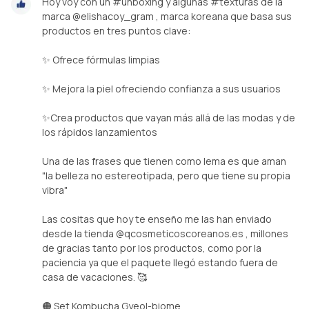
Hoy voy con un #unboxing y algunas #texturas de la
marca @elishacoy_gram , marca koreana que basa sus
productos en tres puntos clave:
✨️ Ofrece fórmulas limpias
✨️ Mejora la piel ofreciendo confianza a sus usuarios
✨️Crea productos que vayan más allá de las modas y de
los rápidos lanzamientos
Una de las frases que tienen como lema es que aman
"la belleza no estereotipada, pero que tiene su propia
vibra"
Las cositas que hoy te enseño me las han enviado
desde la tienda @qcosmeticoscoreanos.es , millones
de gracias tanto por los productos, como por la
paciencia ya que el paquete llegó estando fuera de
casa de vacaciones. 🥰
🟠 Set Kombucha Gyeol-biome