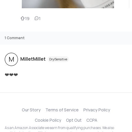
19
1
1
Comment
M
MilletMillet
Dry/Sensitive
❤️❤️❤️
Our Story
Terms of Service
Privacy Policy
Cookie Policy
Opt Out
CCPA
As an Amazon Associate we earn from qualifying purchases. We also