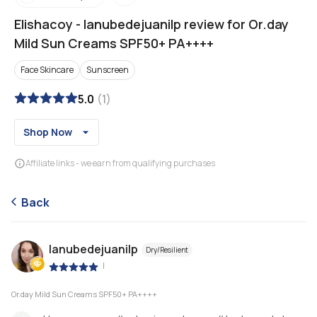
Elishacoy
-
lanubedejuanilp review for Or.day
Mild Sun Creams SPF50+ PA++++
Face Skincare
Sunscreen
5.0
(
1
)
Shop Now
Affiliate links - we earn from qualifying purchases
Back
lanubedejuanilp
Dry/Resilient
|
Or.day Mild Sun Creams SPF50+ PA++++