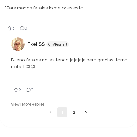
' Para manos fatales lo mejor es esto
3
0
TxellSS
Oily/Resilient
Bueno fatales no las tengo jajajaja pero gracias, tomo
nota!! 😊😊
2
0
View
1
More Replies
1
2