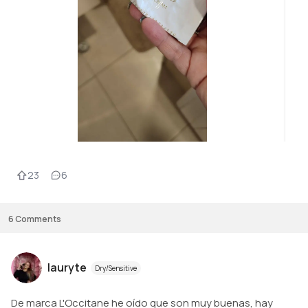
23
6
6
Comments
lauryte
Dry/Sensitive
De marca L'Occitane he oído que son muy buenas, hay