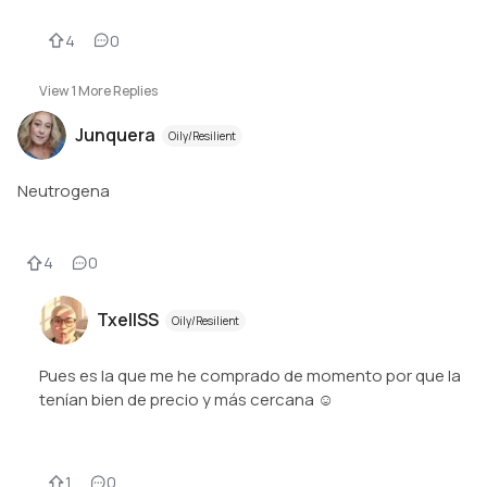
4
0
View
1
More Replies
Junquera
Oily/Resilient
Neutrogena
4
0
TxellSS
Oily/Resilient
Pues es la que me he comprado de momento por que la
tenían bien de precio y más cercana ☺️
1
0