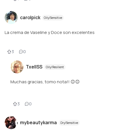
carolpick
Oily/Sensitive
La crema de Vaseline y Doce son excelentes
3
0
TxellSS
Oily/Resilient
Muchas gracias, tomo nota!! 😊😊
3
0
mybeautykarma
Dry/Sensitive