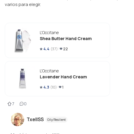
varios para elegir.
L'Occitane
Shea Butter Hand Cream
4.4
(
37
)
22
L'Occitane
Lavender Hand Cream
4.3
(
10
)
1
7
0
TxellSS
Oily/Resilient