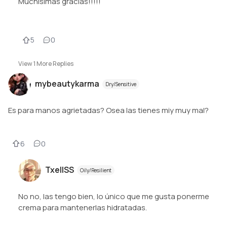
Muchísimas gracias!!!!!
5
0
View
1
More Replies
mybeautykarma
Dry/Sensitive
Es para manos agrietadas? Osea las tienes miy muy mal?
6
0
TxellSS
Oily/Resilient
No no, las tengo bien, lo único que me gusta ponerme
crema para mantenerlas hidratadas.